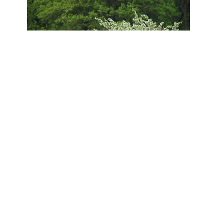
Die Rückkehr von Wisent
& Co
Die letzten in Deutschland wild lebenden Wisente
wurden um 1750 geschossen. Den Elchen erging