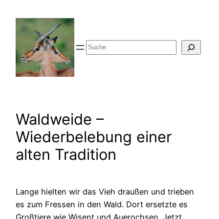
Zum
Inhalt
springen
Suche
Waldweide –
Wiederbelebung einer
alten Tradition
Lange hielten wir das Vieh draußen und trieben
es zum Fressen in den Wald. Dort ersetzte es
Großtiere wie Wisent und Auerochsen. Jetzt