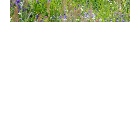
Seid bereit für den
Wolf
Nach seiner Ausrottung Mitte des 19.
Jahrhunderts ist der Wolf vor 20 Jahren aus dem
Westen Polens nach Deutschland zurückgekehrt.
Ausgehend von der sächsischen Oberlausitz hat
er sich nach Nordwesten gewandt und kommt
inzwischen in einem breiten Band vom Osten
Sachsens bis an die niedersächsische