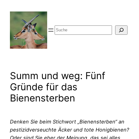
Zum
Inhalt
springen
Suche
Summ und weg: Fünf
Gründe für das
Bienensterben
Denken Sie beim Stichwort „Bienensterben“ an
pestizidverseuchte Äcker und tote Honigbienen?
Oder sind Sie eher der Meinung, das sei alles