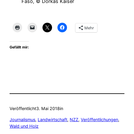
Faso, © Dorkas Kaiser
Mehr
Gefällt mir:
Veröffentlicht
3. Mai 2018
in
Journalismus
, 
Landwirtschaft
, 
NZZ
, 
Veröffentlichungen
, 
Wald und Holz