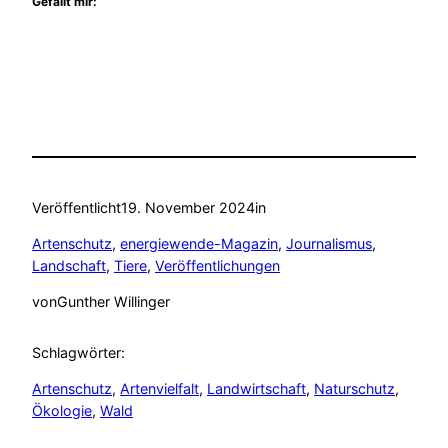
Gefällt mir:
Veröffentlicht
19. November 2024
in
Artenschutz
, 
energiewende-Magazin
, 
Journalismus
, 
Landschaft
, 
Tiere
, 
Veröffentlichungen
von
Gunther Willinger
Schlagwörter:
Artenschutz
, 
Artenvielfalt
, 
Landwirtschaft
, 
Naturschutz
, 
Ökologie
, 
Wald