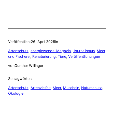
Veröffentlicht
26. April 2025
in
Artenschutz
, 
energiewende-Magazin
, 
Journalismus
, 
Meer
und Fischerei
, 
Renaturierung
, 
Tiere
, 
Veröffentlichungen
von
Gunther Willinger
Schlagwörter:
Artenschutz
, 
Artenvielfalt
, 
Meer
, 
Muscheln
, 
Naturschutz
, 
Ökologie