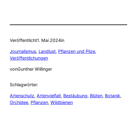
Veröffentlicht
1. Mai 2024
in
Journalismus
, 
Landlust
, 
Pflanzen und Pilze
, 
Veröffentlichungen
von
Gunther Willinger
Schlagwörter:
Artenschutz
, 
Artenvielfalt
, 
Bestäubung
, 
Blüten
, 
Botanik
, 
Orchidee
, 
Pflanzen
, 
Wildbienen