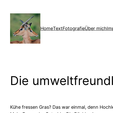
Zum
Inhalt
springen
Home
Text
Fotografie
Über mich
Im
Die umweltfreund
Kühe fressen Gras? Das war einmal, denn Hochleis