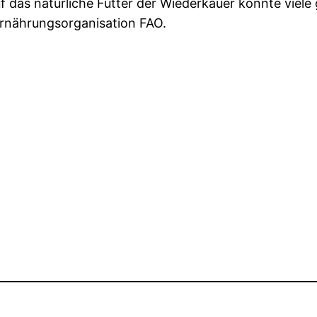
f das natürliche Futter der Wiederkäuer könnte viele
ernährungsorganisation FAO.