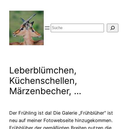
Zum
Inhalt
springen
Suche
Leberblümchen,
Küchenschellen,
Märzenbecher, …
Der Frühling ist da! Die Galerie „Frühblüher“ ist
neu auf meiner Fotowebseite hinzugekommen.
Frühblüher der gemäßigten Breiten nutzen die