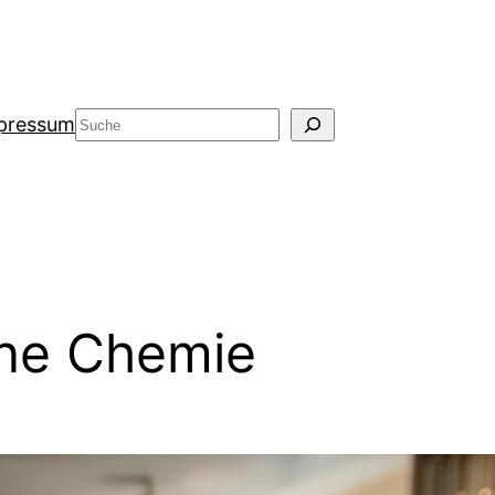
Suche
pressum
hne Chemie