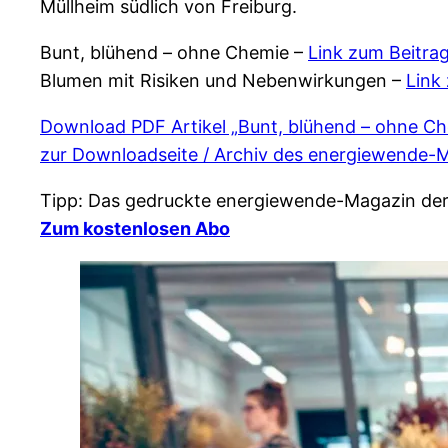
Müllheim südlich von Freiburg.
Bunt, blühend – ohne Chemie –
Link zum Beitra
Blumen mit Risiken und Nebenwirkungen –
Link
Download PDF Artikel „Bunt, blühend – ohne C
zur Downloadseite / Archiv des energiewende-
Tipp: Das gedruckte energiewende-Magazin de
Zum kostenlosen Abo